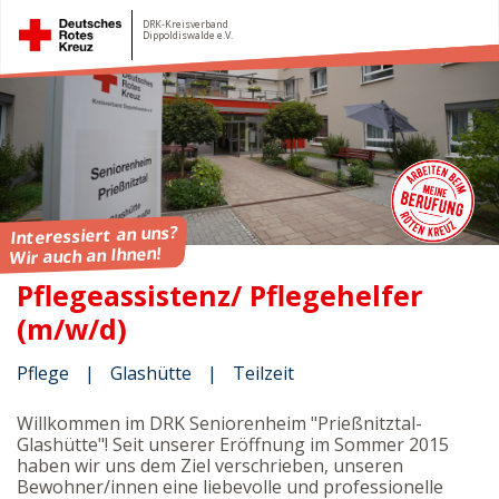
DRK-Kreisverband
Dippoldiswalde e.V.
Interessiert an uns?
Wir auch an Ihnen!
Pflegeassistenz/ Pflegehelfer
(m/w/d)
Pflege
Glashütte
Teilzeit
Willkommen im DRK Seniorenheim "Prießnitztal-
Glashütte"! Seit unserer Eröffnung im Sommer 2015
haben wir uns dem Ziel verschrieben, unseren
Bewohner/innen eine liebevolle und professionelle